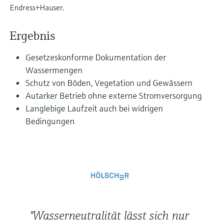
Füllstandsmessung
Endress+Hauser.
Analysatoren für Härte, Eisen,
Device Viewer
Aluminium & Chromat
Produktspezifische Informationen und
Füllstandsmessung Druck
Ergebnis
Dokumente finden
Prozessphotometer
Gesetzeskonforme Dokumentation der
Alle ansehen
Ersatzteilsuche
Wassermengen
Mikrowellentransmission
Ersatzteile anhand von Produktwurzel,
Schutz von Böden, Vegetation und Gewässern
Bestellcode oder Seriennummer finden
Autarker Betrieb ohne externe Stromversorgung
Memosens-Technologie
Langlebige Laufzeit auch bei widrigen
Bedingungen
Alle ansehen
"Wasserneutralität lässt sich nur