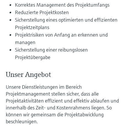
Füllstandsmessung
Analysatoren für Härte, Eisen,
Korrektes Management des Projektumfangs
Device Viewer
Reduzierte Projektkosten
Aluminium & Chromat
Produktspezifische Informationen und
Füllstandsmessung Druck
Sicherstellung eines optimierten und effizienten
Dokumente finden
Projektzeitplans
Prozessphotometer
Alle ansehen
Projektrisiken von Anfang an erkennen und
Ersatzteilsuche
managen
Mikrowellentransmission
Ersatzteile anhand von Produktwurzel,
Sicherstellung einer reibungslosen
Bestellcode oder Seriennummer finden
Projektübergabe
Memosens-Technologie
Alle ansehen
Unser Angebot
Unsere Dienstleistungen im Bereich
Projektmanagement stellen sicher, dass alle
Projektaktivitäten effizient und effektiv ablaufen und
innerhalb des Zeit- und Kostenrahmens liegen. So
können wir gemeinsam die Projektabwicklung
beschleunigen.