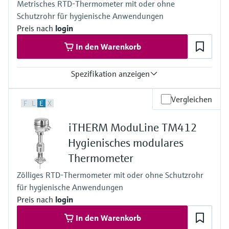
Metrisches RTD-Thermometer mit oder ohne
optional bis zu 190 °C (374 °F)
Schutzrohr für hygienische Anwendungen
Max. Eintauchlänge auf Anfrage
bis 28'' (711mm)
Preis nach
login
andere auf Anfrage
In den Warenkorb
Spezifikation anzeigen
Genauigkeit
Vergleichen
F
L
E
X
Klasse A nach IEC 60751
Klasse AA nach IEC 60751
iTHERM ModuLine TM412
Ansprechzeit
abhängig vom Aufbau
Hygienisches modulares
iTHERM QuickSens: t90 = 1,5 s
Thermometer
iTHERM StrongSens: t90 = 9,5 s
Max. Prozessdruck (statisch)
Zölliges RTD-Thermometer mit oder ohne Schutzrohr
bei 20 °C: 40 bar (580 psi)
für hygienische Anwendungen
Arbeitsbereich
PT100:
Preis nach
login
-200 °C … 600 °C
In den Warenkorb
(-328 °F … 1.112 °F)
iTHERM StrongSens: