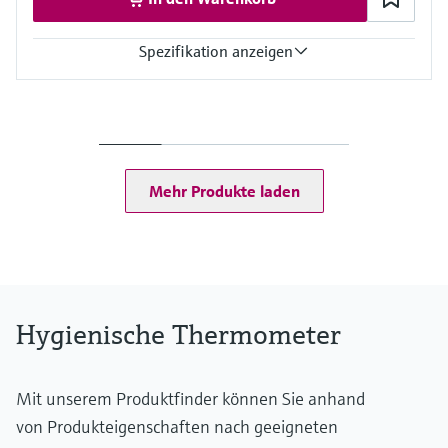
Spezifikation anzeigen
Genauigkeit
-50...75 °C: <0,5 K
(-58...167 °F: <0,9 °F)
75...150 °C: <0,65 K
(167...302 °F: <1,2 °F)
Mehr Produkte laden
Arbeitsbereich
-50...150 °C (-58...302 °F)
Hygienische Thermometer
Mit unserem Produktfinder können Sie anhand
von Produkteigenschaften nach geeigneten