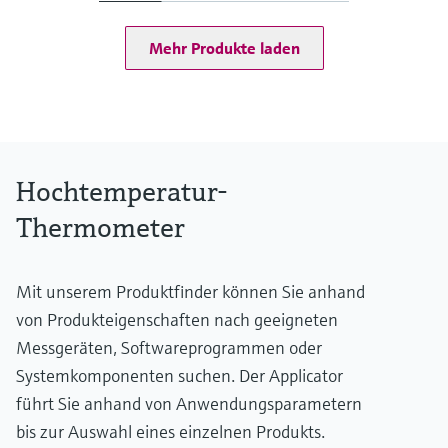
bei 20 °C: 1 bar (15 psi)
Arbeitsbereich
Mehr Produkte laden
Typ S:
0 °C ...1.600 °C
(32 °F ...2.912 °F)
Typ R:
0 °C ...1.600 °C
(32 °F ...2.912 °F)
Typ B:
Hochtemperatur-
600 °C ...1.700 °C
(1.112 °F ...3.092 °F)
Thermometer
Max. Eintauchlänge auf Anfrage
bis 2.500,00 mm (98,43'')
Mit unserem Produktfinder können Sie anhand
von Produkteigenschaften nach geeigneten
Messgeräten, Softwareprogrammen oder
Systemkomponenten suchen. Der Applicator
führt Sie anhand von Anwendungsparametern
bis zur Auswahl eines einzelnen Produkts.