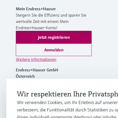
Mein Endress+Hauser
Steigern Sie die Effizienz und sparen Sie
wertvolle Zeit mit einem Mein
Endress+Hauser-Konto!
Jetzt registrieren
Anmelden
Weitere Informationen
Endress+Hauser GmbH
Österreich
+43 (0)1 880 56 0
Wir respektieren Ihre Privatsp
Wir verwenden Cookies, um Ihr Erlebnis auf unsere
info.at@endress.com
verbessern, die Funktionalität durch Statistiken zu 
Ihnen individuell angepasste Werbung oder Inhalte