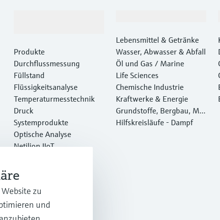
Produkte &
Branchen
Dienstleistungen
Lebensmittel & Getränke
Produkte
Wasser, Abwasser & Abfall
Durchflussmessung
Öl und Gas / Marine
Füllstand
Life Sciences
Flüssigkeitsanalyse
Chemische Industrie
Temperaturmesstechnik
Kraftwerke & Energie
Druck
Grundstoffe, Bergbau, Met
Systemprodukte
alle
Hilfskreisläufe - Dampf
Optische Analyse
Netilion IIoT
Software
Empfohlene Produkte
häre
Online Tools
r Website zu
Dienstleistungen
optimieren und
 anzubieten.