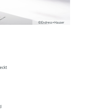
©Endress+Hauser
eckt
d