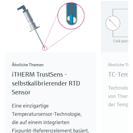
Ähnliche Themen
Ähnliche Th
iTHERM TrustSens -
TC-Temp
selbstkalibrierender RTD
Technologi
Sensor
von Thermo
der Tempe
Eine einzigartige
Temperatursensor-Technologie,
die auf einem integrierten
Fixpunkt-Referenzelement basiert,