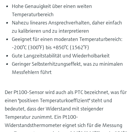
Füllstandsmessung
Analysatoren für Härte, Eisen,
Hohe Genauigkeit über einen weiten
Device Viewer
Aluminium & Chromat
Temperaturbereich
Produktspezifische Informationen und
Füllstandsmessung Druck
Nahezu lineares Ansprechverhalten, daher einfach
Dokumente finden
Prozessphotometer
zu kalibrieren und zu interpretieren
Alle ansehen
Ersatzteilsuche
Geeignet für einen moderaten Temperaturbereich:
Mikrowellentransmission
Ersatzteile anhand von Produktwurzel,
-200°C (300°F) bis +850°C (1562°F)
Bestellcode oder Seriennummer finden
Gute Langzeitstabilität und Wiederholbarkeit
Memosens-Technologie
Geringer Selbsterhitzungseffekt, was zu minimalen
Messfehlern führt
Alle ansehen
Der Pt100-Sensor wird auch als PTC bezeichnet, was für
einen "positiven Temperaturkoeffizient" steht und
bedeutet, dass der Widerstand mit steigender
Temperatur zunimmt. Ein Pt100-
Widerstandsthermometer eignet sich für die Messung