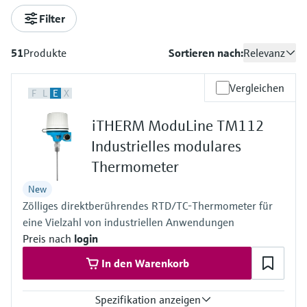
Filter
51
Produkte
Sortieren nach:
Relevanz
Vergleichen
F
L
E
X
iTHERM ModuLine TM112
Industrielles modulares
Thermometer
New
Zölliges direktberührendes RTD/TC-Thermometer für
eine Vielzahl von industriellen Anwendungen
Preis nach
login
In den Warenkorb
Spezifikation anzeigen