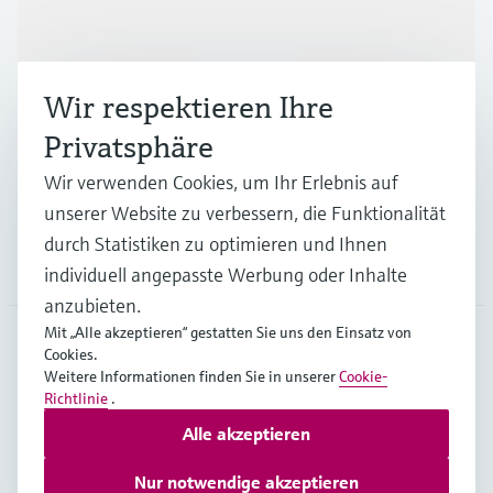
Produkte & Dienstleistungen
Wir respektieren Ihre
Branchen
Privatsphäre
Wir verwenden Cookies, um Ihr Erlebnis auf
Support
unserer Website zu verbessern, die Funktionalität
durch Statistiken zu optimieren und Ihnen
Unternehmen
individuell angepasste Werbung oder Inhalte
anzubieten.
Mit „Alle akzeptieren“ gestatten Sie uns den Einsatz von
Cookies.
AUT
•
Deutsch
Weitere Informationen finden Sie in unserer
Cookie-
Richtlinie
.
Alle akzeptieren
Copyright © Endress+Hauser Group Services AG
Impressum
Nutzungsbedingungen
Datenschutz
Nur notwendige akzeptieren