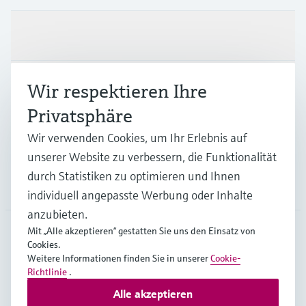
Produkte & Dienstleistungen
Branchen
Wir respektieren Ihre
Privatsphäre
Support
Wir verwenden Cookies, um Ihr Erlebnis auf
unserer Website zu verbessern, die Funktionalität
durch Statistiken zu optimieren und Ihnen
Unternehmen
individuell angepasste Werbung oder Inhalte
anzubieten.
Mit „Alle akzeptieren“ gestatten Sie uns den Einsatz von
Cookies.
AUT
•
Deutsch
Weitere Informationen finden Sie in unserer
Cookie-
Richtlinie
.
Alle akzeptieren
Copyright © Endress+Hauser Group Services AG