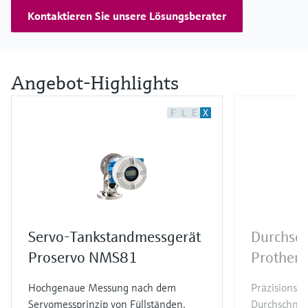
Kontaktieren Sie unsere Lösungsberater
Angebot-Highlights
F
L
E
X
Servo-Tankstandmessgerät
Durchsc
Proservo NMS81
Prothe
Hochgenaue Messung nach dem
Präzisionsse
Servomessprinzip von Füllständen,
Durchschnit