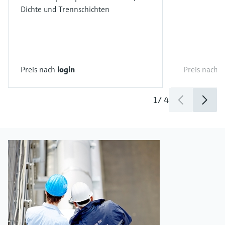
Dichte und Trennschichten
Preis nach
login
Preis nach
l
1
/
4