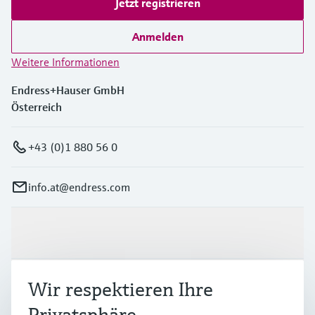
Jetzt registrieren
Anmelden
Weitere Informationen
Endress+Hauser GmbH
Österreich
+43 (0)1 880 56 0
info.at@endress.com
Produkte & Dienstleistungen
Branchen
Wir respektieren Ihre
Privatsphäre