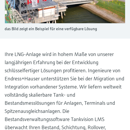
Füllstandsmessung
Analysatoren für Härte, Eisen,
Device Viewer
Aluminium & Chromat
Produktspezifische Informationen und
Füllstandsmessung Druck
Dokumente finden
Prozessphotometer
das Bild zeigt ein Beispiel für eine verfügbare Lösung
Alle ansehen
Ersatzteilsuche
Mikrowellentransmission
Ersatzteile anhand von Produktwurzel,
Bestellcode oder Seriennummer finden
Ihre LNG-Anlage wird in hohem Maße von unserer
Memosens-Technologie
langjährigen Erfahrung bei der Entwicklung
schlüsselfertiger Lösungen profitieren. Ingenieure von
Alle ansehen
Endress+Hauser unterstützen Sie bei der Migration und
Integration vorhandener Systeme. Wir liefern weltweit
vollständig skalierbare Tank- und
Bestandsmesslösungen für Anlagen, Terminals und
Spitzenausgleichsanlagen. Die
Bestandsverwaltungssoftware Tankvision LMS
überwacht Ihren Bestand, Schichtung, Rollover,