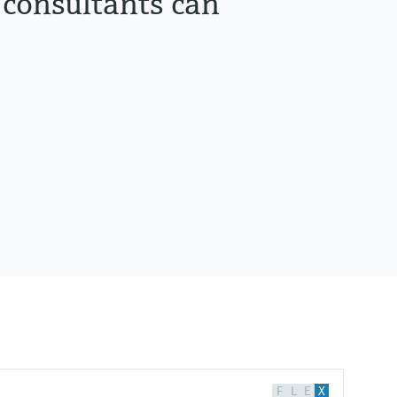
 consultants can
F
L
E
X