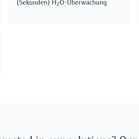
(Sekunden) H
O-Überwachung
2