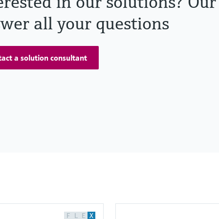
erested in our solutions? Our
wer all your questions
act a solution consultant
F
L
E
X