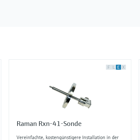
F
L
E
X
Raman Rxn-41-Sonde
Vereinfachte, kostengünstigere Installation in der