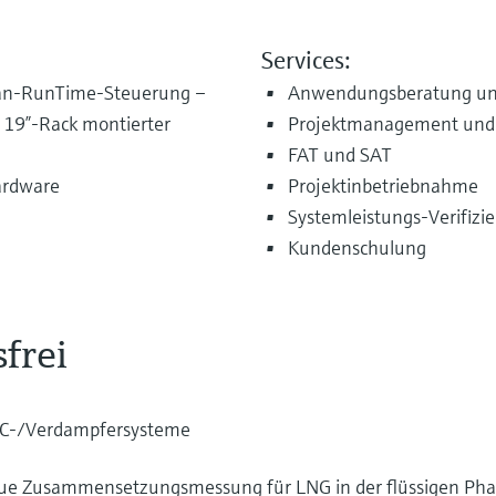
Services:
man-RunTime-Steuerung –
Anwendungsberatung un
 19”-Rack montierter
Projektmanagement und 
FAT und SAT
ardware
Projektinbetriebnahme
Systemleistungs-Verifizi
Kundenschulung
frei
e GC-/Verdampfersysteme
ue Zusammensetzungsmessung für LNG in der flüssigen Phas