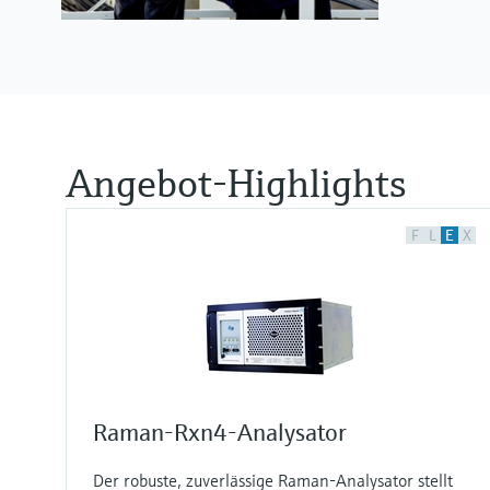
Angebot-Highlights
F
L
E
X
Raman-Rxn4-Analysator
Der robuste, zuverlässige Raman-Analysator stellt