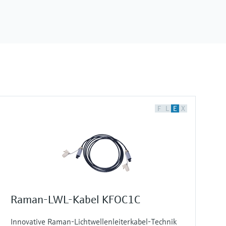
F
L
E
X
Raman-LWL-Kabel KFOC1C
Innovative Raman-Lichtwellenleiterkabel-Technik