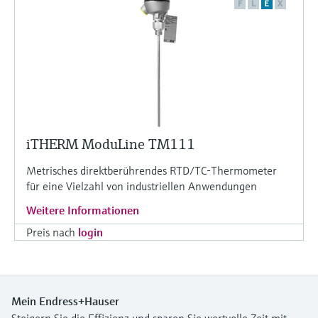
F
L
E
X
iTHERM ModuLine TM111
Metrisches direktberührendes RTD/TC-Thermometer
für eine Vielzahl von industriellen Anwendungen
Weitere Informationen
Preis nach
login
Mein Endress+Hauser
Steigern Sie die Effizienz und sparen Sie wertvolle Zeit mit