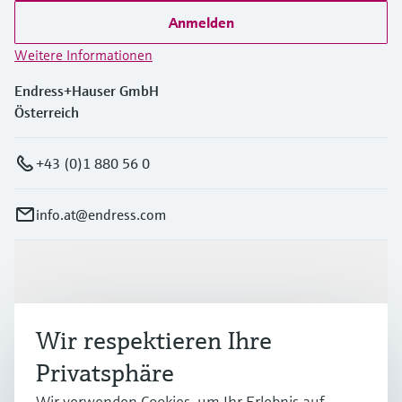
Anmelden
Weitere Informationen
Endress+Hauser GmbH
Österreich
+43 (0)1 880 56 0
info.at@endress.com
Produkte & Dienstleistungen
Wir respektieren Ihre
Branchen
Privatsphäre
Wir verwenden Cookies, um Ihr Erlebnis auf