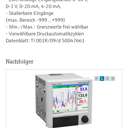
Füllstandsmessung
Analysatoren für Härte, Eisen,
0-1 V, 0-20 mA, 4-20 mA,
Device Viewer
Aluminium & Chromat
- Skalierbare Eingänge
Produktspezifische Informationen und
Füllstandsmessung Druck
(max. Bereich -999 .. +999)
Dokumente finden
- Min.-/Max.- Grenzwerte frei wählbar
Prozessphotometer
Alle ansehen
- Vorwählbare Druckautomatikzyklen
Ersatzteilsuche
Datenblatt: TI 001R/09/d 50047661
Mikrowellentransmission
Ersatzteile anhand von Produktwurzel,
Bestellcode oder Seriennummer finden
Memosens-Technologie
Nachfolger
Alle ansehen
F
L
E
X