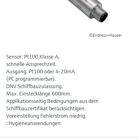
Füllstandsmessung
Analysatoren für Härte, Eisen,
Device Viewer
Aluminium & Chromat
Produktspezifische Informationen und
Füllstandsmessung Druck
Dokumente finden
Prozessphotometer
©Endress+Hauser
Alle ansehen
Ersatzteilsuche
Mikrowellentransmission
Ersatzteile anhand von Produktwurzel,
Bestellcode oder Seriennummer finden
Sensor: Pt100 Klasse A,
Memosens-Technologie
schnelle Ansprechzeit.
Ausgang: Pt100 oder 4-20mA
Alle ansehen
(PC programmierbar).
DNV Schiffbauzulassung.
Max. Einstecklänge 600mm.
Applikationsseitig Bedingungen aus dem
Schiffbauzertifikat berücksichtigen.
Voreinstellung Fehlerstrom niedrig.
::Hygieneanwendungen.