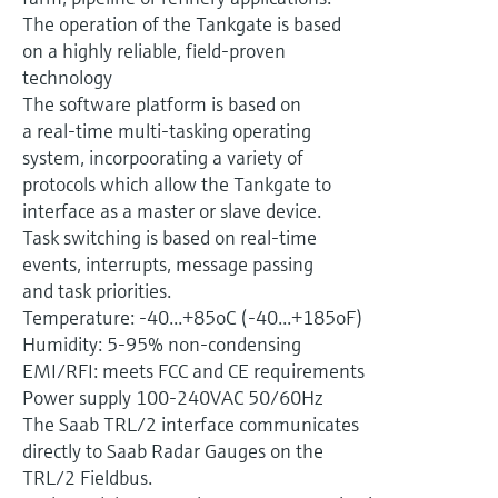
Füllstandsmessung
Analysatoren für Härte, Eisen,
The operation of the Tankgate is based
Device Viewer
Aluminium & Chromat
on a highly reliable, field-proven
Produktspezifische Informationen und
Füllstandsmessung Druck
technology
Dokumente finden
The software platform is based on
Prozessphotometer
Alle ansehen
a real-time multi-tasking operating
Ersatzteilsuche
system, incorpoorating a variety of
Mikrowellentransmission
Ersatzteile anhand von Produktwurzel,
protocols which allow the Tankgate to
Bestellcode oder Seriennummer finden
interface as a master or slave device.
Memosens-Technologie
Task switching is based on real-time
events, interrupts, message passing
Alle ansehen
and task priorities.
Temperature: -40...+85oC (-40...+185oF)
Humidity: 5-95% non-condensing
EMI/RFI: meets FCC and CE requirements
Power supply 100-240VAC 50/60Hz
The Saab TRL/2 interface communicates
directly to Saab Radar Gauges on the
TRL/2 Fieldbus.