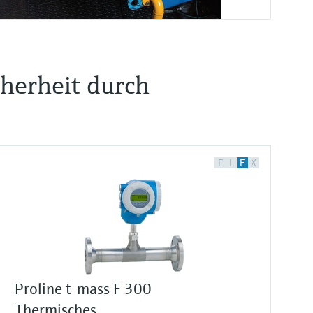
cherheit durch
F
L
E
X
Proline t-mass F 300
Thermisches