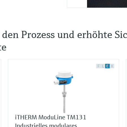
n den Prozess und erhöhte Si
te
F
L
E
X
iTHERM ModuLine TM131
Industrielles modulares