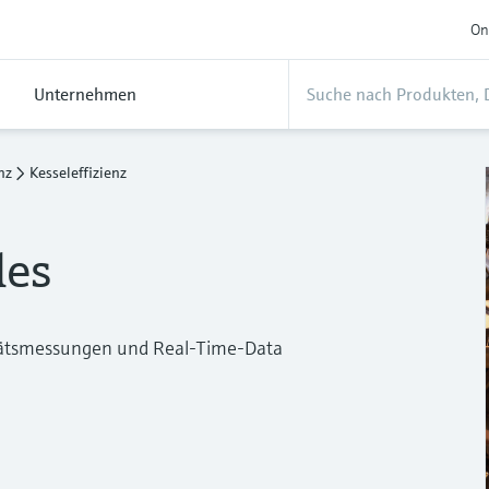
On
Unternehmen
nz
Kesseleffizienz
des
itätsmessungen und Real-Time-Data