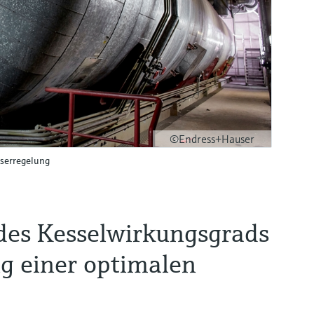
©Endress+Hauser
serregelung
des Kesselwirkungsgrads
ng einer optimalen