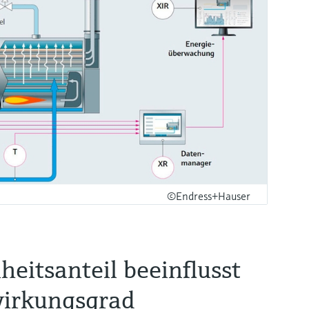
©Endress+Hauser
heitsanteil beeinflusst
wirkungsgrad