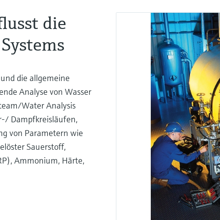
lusst die
 Systems
z und die allgemeine
ssende Analyse von Wasser
team/Water Analysis
r-/ Dampfkreisläufen,
ung von Parametern wie
elöster Sauerstoff,
ORP), Ammonium, Härte,