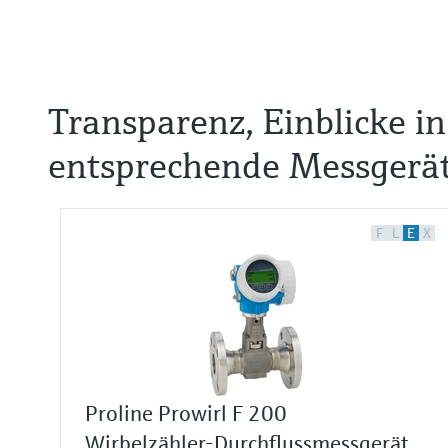
Transparenz, Einblicke i
entsprechende Messgerä
F
L
E
X
Proline Prowirl F 200
Wirbelzähler-Durchflussmessgerät