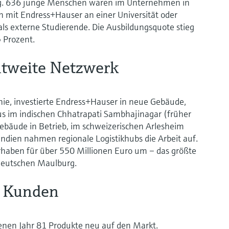
ung. 636 junge Menschen waren im Unternehmen in
en mit Endress+Hauser an einer Universität oder
als externe Studierende. Die Ausbildungsquote stieg
5 Prozent.
eltweite Netzwerk
 nie, investierte Endress+Hauser in neue Gebäude,
 im indischen Chhatrapati Sambhajinagar (früher
bäude in Betrieb, im schweizerischen Arlesheim
Indien nahmen regionale Logistikhubs die Arbeit auf.
orhaben für über 550 Millionen Euro um – das größte
deutschen Maulburg.
e Kunden
nen Jahr 81 Produkte neu auf den Markt.