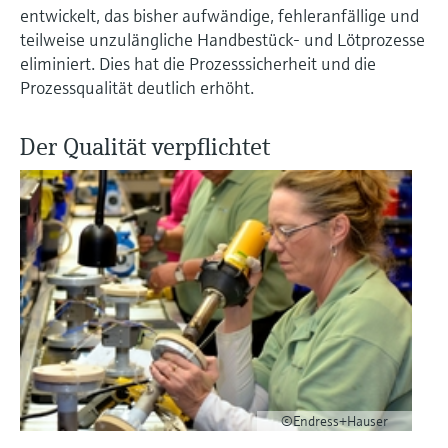
Füllstandsmessung
entwickelt, das bisher aufwändige, fehleranfällige und
Analysatoren für Härte, Eisen,
Device Viewer
teilweise unzulängliche Handbestück- und Lötprozesse
Aluminium & Chromat
Produktspezifische Informationen und
eliminiert. Dies hat die Prozesssicherheit und die
Füllstandsmessung Druck
Dokumente finden
Prozessqualität deutlich erhöht.
Prozessphotometer
Alle ansehen
Ersatzteilsuche
Der Qualität verpflichtet
Mikrowellentransmission
Ersatzteile anhand von Produktwurzel,
Bestellcode oder Seriennummer finden
Memosens-Technologie
Alle ansehen
©Endress+Hauser