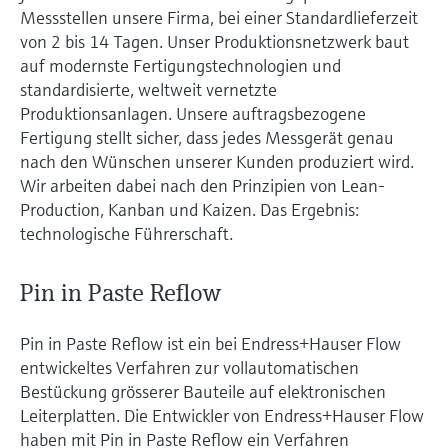
Learning Center
Networking
Sauerstoffsensoren und -
Messstellen unsere Firma, bei einer Standardlieferzeit
Job opportunities at
Optische Analyse
Temperaturschalter
Energiemanager &
Netilion Device Viewer
Grundstoffe, Bergbau, Metalle
Karriere
Nachhaltigkeit
Learning Center – Geführte Kurse und
Differenzdruck-Durchflussmessung
Hydrostatische Füllstandsmessung
Prozess-Gasanalysatoren
von 2 bis 14 Tagen. Unser Produktionsnetzwerk baut
Endress+Hauser Optical Analysis
messumformer
Endress+Hauser SICK
Wissensressourcen auf der Endress+Hauser
Applikationsmanager
Event- und Schulungsfinder
auf modernste Fertigungstechnologien und
Lernplattform ermöglichen die
Netilion IIoT
Oberflächenthermometer und
Netilion Water
Hilfskreisläufe - Dampf
Verbundene Unternehmen
standardisierte, weltweit vernetzte
Alle ansehen
Konduktive Füllstandsmessung
Luftqualitätsmessgeräte
Endress+Hauser SICK
Laborgeräte
Weiterbildung jederzeit und von jedem
Produktionsanlagen. Unsere auftragsbezogene
Anlegefühler
Überspannungsschutzgeräte
Standort aus.
Events & Schulungen
Fertigung stellt sicher, dass jedes Messgerät genau
Software
Füllstandsmessung Schwimmer
Rauchdetektoren
Automatische Probenehmer
Wählen Sie aus einer Vielfalt an Events aus,
nach den Wünschen unserer Kunden produziert wird.
Kabelfühler
Alle ansehen
sei es Schulungen, Seminare, Messen,
Im Fokus für alle Branchen
Wir arbeiten dabei nach den Prinzipien von Lean-
Fachtagungen oder Online-Seminare.
Radiometrische Messung
Sichtweitemessgeräte
SAK-, CSB- und TOC-Analysatoren
Production, Kanban und Kaizen. Das Ergebnis:
Multipoint Thermometer
Produktwerkzeuge
Lösungen für Nachhaltigkeit in der
technologische Führerschaft.
Drehflügelschalter
Überhöhendetektoren
Redox-Elektroden und -
Industrie
Alle ansehen
Produktfinder
Messumformer
Pin in Paste Reflow
Servo Füllstandsmessung
Alle ansehen
Produkte anhand von Produktmerkmalen
Der Wandel in der Prozessindustrie
finden
Schlammspiegelmessung
durch Digitalisierung
Pin in Paste Reflow ist ein bei Endress+Hauser Flow
Elektromechanische
entwickeltes Verfahren zur vollautomatischen
Applicator
Füllstandsmessung
Analysatoren für Ammonium,
Operational Excellence dank
Bestückung grösserer Bauteile auf elektronischen
Produkte anhand von
Nitrat, Phosphat etc.
Leiterplatten. Die Entwickler von Endress+Hauser Flow
entscheidungsrelevanter
Anwendungsparametern finden, auswählen
Mikrowellenschranke
und konfigurieren
haben mit Pin in Paste Reflow ein Verfahren
Prozesstransparenz