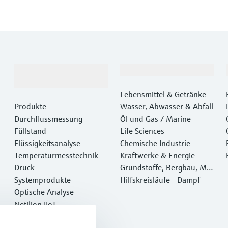
Produkte &
Branchen
Dienstleistungen
Lebensmittel & Getränke
Produkte
Wasser, Abwasser & Abfall
Durchflussmessung
Öl und Gas / Marine
Füllstand
Life Sciences
Flüssigkeitsanalyse
Chemische Industrie
Temperaturmesstechnik
Kraftwerke & Energie
Druck
Grundstoffe, Bergbau, Met
Systemprodukte
alle
Hilfskreisläufe - Dampf
Optische Analyse
Netilion IIoT
Software