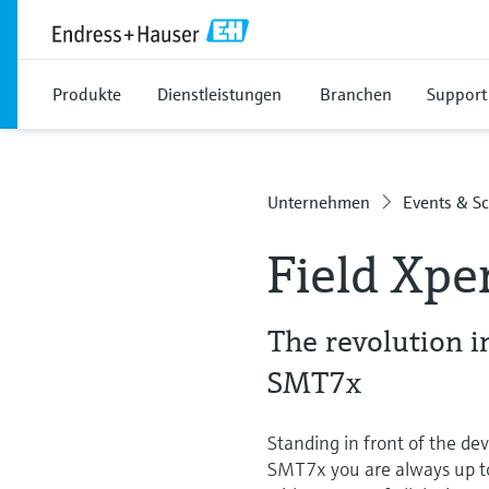
Produkte
Dienstleistungen
Branchen
Support
Unternehmen
Events & S
Field Xp
The revolution i
SMT7x
Standing in front of the dev
SMT7x you are always up to 