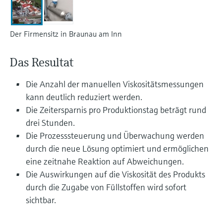
Füllstandsmessung
Analysatoren für Härte, Eisen,
Device Viewer
Aluminium & Chromat
Produktspezifische Informationen und
Füllstandsmessung Druck
Der Firmensitz in Braunau am Inn
Dokumente finden
Prozessphotometer
Alle ansehen
Das Resultat
Ersatzteilsuche
Mikrowellentransmission
Ersatzteile anhand von Produktwurzel,
Die Anzahl der manuellen Viskositätsmessungen
Bestellcode oder Seriennummer finden
kann deutlich reduziert werden.
Memosens-Technologie
Die Zeitersparnis pro Produktionstag beträgt rund
drei Stunden.
Alle ansehen
Die Prozesssteuerung und Überwachung werden
durch die neue Lösung optimiert und ermöglichen
eine zeitnahe Reaktion auf Abweichungen.
Die Auswirkungen auf die Viskosität des Produkts
durch die Zugabe von Füllstoffen wird sofort
sichtbar.