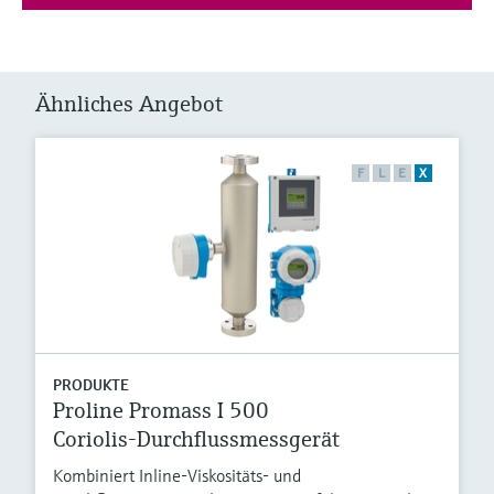
Ähnliches Angebot
F
L
E
X
PRODUKTE
Proline Promass I 500
Coriolis-Durchflussmessgerät
Kombiniert Inline-Viskositäts- und