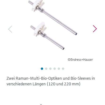
Füllstandsmessung
Analysatoren für Härte, Eisen,
Device Viewer
Aluminium & Chromat
Produktspezifische Informationen und
Füllstandsmessung Druck
Dokumente finden
Prozessphotometer
Alle ansehen
Ersatzteilsuche
Mikrowellentransmission
Ersatzteile anhand von Produktwurzel,
Bestellcode oder Seriennummer finden
Memosens-Technologie
Alle ansehen
©Endress+Hauser
Zwei Raman-Multi-Bio-Optiken und Bio-Sleeves in
verschiedenen Längen (120 und 220 mm)