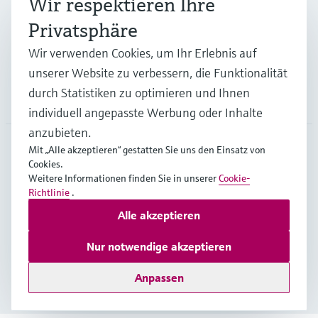
Wir respektieren Ihre
Privatsphäre
Support
Wir verwenden Cookies, um Ihr Erlebnis auf
unserer Website zu verbessern, die Funktionalität
durch Statistiken zu optimieren und Ihnen
Unternehmen
individuell angepasste Werbung oder Inhalte
anzubieten.
Mit „Alle akzeptieren“ gestatten Sie uns den Einsatz von
Cookies.
AUT
•
Deutsch
Weitere Informationen finden Sie in unserer
Cookie-
Richtlinie
.
Alle akzeptieren
Copyright © Endress+Hauser Group Services AG
Impressum
Nutzungsbedingungen
Datenschutz
Nur notwendige akzeptieren
Rechtliches und AGB Österreich
Anpassen