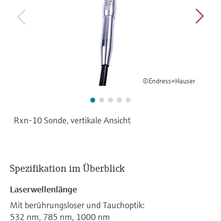
Füllstandsmessung
Analysatoren für Härte, Eisen,
Device Viewer
Aluminium & Chromat
Produktspezifische Informationen und
Füllstandsmessung Druck
Dokumente finden
Prozessphotometer
Alle ansehen
Ersatzteilsuche
Mikrowellentransmission
Ersatzteile anhand von Produktwurzel,
©Endress+Hauser
Bestellcode oder Seriennummer finden
Memosens-Technologie
Rxn-10 Sonde, vertikale Ansicht
Alle ansehen
Spezifikation im Überblick
Laserwellenlänge
Mit berührungsloser und Tauchoptik:
532 nm, 785 nm, 1000 nm