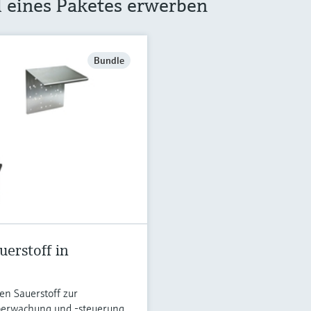
il eines Paketes erwerben
Bundle
uerstoff in
ten Sauerstoff zur
berwachung und -steuerung