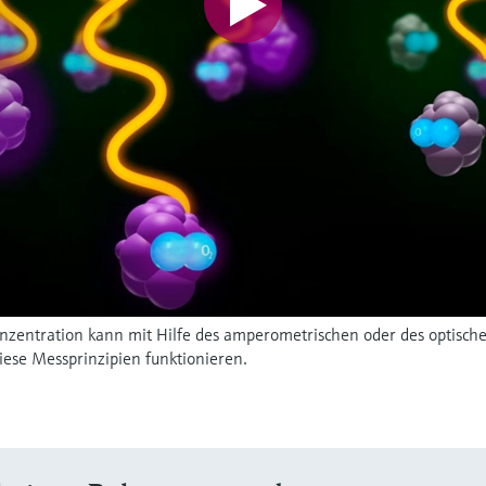
fkonzentration kann mit Hilfe des amperometrischen oder des optis
iese Messprinzipien funktionieren.