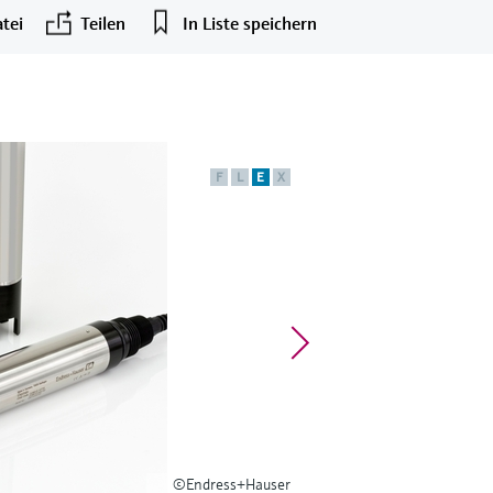
tei
Teilen
In Liste speichern
F
L
E
X
©Endress+Hauser