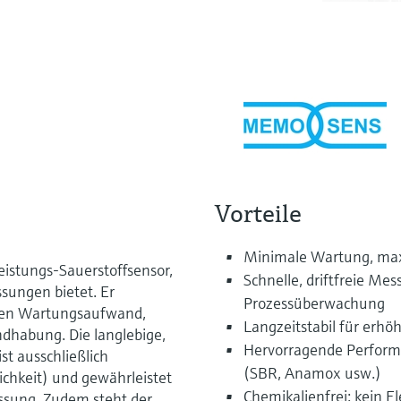
Vorteile
Minimale Wartung, max
eistungs-Sauerstoffsensor,
Schnelle, driftfreie M
ssungen bietet. Er
Prozessüberwachung
ngen Wartungsaufwand,
Langzeitstabil für erhö
dhabung. Die langlebige,
Hervorragende Perform
st ausschließlich
(SBR, Anamox usw.)
ichkeit) und gewährleistet
Chemikalienfrei: kein E
essung. Zudem steht der