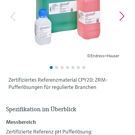
Füllstandsmessung
Analysatoren für Härte, Eisen,
Device Viewer
Aluminium & Chromat
Produktspezifische Informationen und
Füllstandsmessung Druck
Dokumente finden
Prozessphotometer
Alle ansehen
Ersatzteilsuche
Mikrowellentransmission
Ersatzteile anhand von Produktwurzel,
Bestellcode oder Seriennummer finden
©Endress+Hauser
Memosens-Technologie
Alle ansehen
Zertifiziertes Referenzmaterial CPY20: ZRM-
Pufferlösungen für regulierte Branchen
Spezifikation im Überblick
Messbereich
Zertifizierte Referenz pH Pufferlösung: