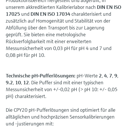
Produktionsbereich hergestellt und abgefüllt; in
unserem akkreditierten Kalibrierlabor nach
DIN EN ISO
17025
und
DIN EN ISO 17034
charakterisiert und
zusätzlich auf Homogenität und Stabilität von der
Abfüllung über den Transport bis zur Lagerung
geprüft. Sie bieten eine metrologische
Rückverfolgbarkeit mit einer erweiterten
Messunsicherheit von 0,03 pH für pH 4 und 7 und
0,08 pH für pH 10.
Technische pH-Pufferlösungen:
pH-Werte
2
,
4
,
7
,
9
,
9.2
,
10
,
12
. Die Puffer sind mit einer typischen
Messunsicherheit von +/-0,02 pH (> pH 10: +/- 0,05
pH) charakterisiert.
Die CPY20 pH-Pufferlösungen sind optimiert für alle
alltäglichen und hochpräzisen Sensorkalibrierungen
und -justierungen mit: