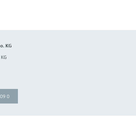
o. KG
 KG
09 0