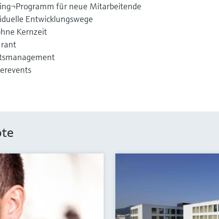
ding¬Programm für neue Mitarbeitende
viduelle Entwicklungswege
ohne Kernzeit
urant
eitsmanagement
erevents
ote