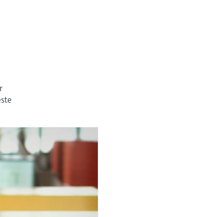
r
este