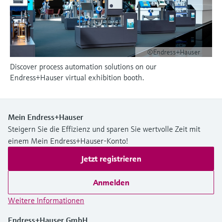
Füllstandsmessung
Analysatoren für Härte, Eisen,
Device Viewer
Aluminium & Chromat
Produktspezifische Informationen und
Füllstandsmessung Druck
Dokumente finden
Prozessphotometer
©Endress+Hauser
Alle ansehen
Ersatzteilsuche
Discover process automation solutions on our
Mikrowellentransmission
Ersatzteile anhand von Produktwurzel,
Endress+Hauser virtual exhibition booth.
Bestellcode oder Seriennummer finden
Memosens-Technologie
Mein Endress+Hauser
Alle ansehen
Steigern Sie die Effizienz und sparen Sie wertvolle Zeit mit
einem Mein Endress+Hauser-Konto!
Jetzt registrieren
Anmelden
Weitere Informationen
Endress+Hauser GmbH