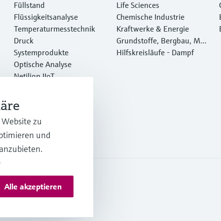
Füllstand
Life Sciences
Flüssigkeitsanalyse
Chemische Industrie
Temperaturmesstechnik
Kraftwerke & Energie
Druck
Grundstoffe, Bergbau, Met
Systemprodukte
alle
Hilfskreisläufe - Dampf
Optische Analyse
Netilion IIoT
Software
Empfohlene Produkte
häre
Online Tools
r Website zu
Dienstleistungen
optimieren und
 anzubieten.
.
Alle akzeptieren
s und AGB Österreich