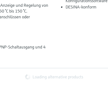
Konfigurationssoftwar
 Anzeige und Regelung von
DESINA-konform
 °C bis 150 °C.
anschlüssen oder
 PNP-Schaltausgang und 4
Loading alternative products