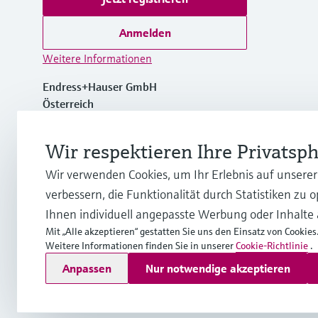
Anmelden
Weitere Informationen
Endress+Hauser GmbH
Österreich
+43 (0)1 880 56 0
Wir respektieren Ihre Privatsp
Wir verwenden Cookies, um Ihr Erlebnis auf unsere
info.at@endress.com
verbessern, die Funktionalität durch Statistiken zu 
Ihnen individuell angepasste Werbung oder Inhalte
Mit „Alle akzeptieren“ gestatten Sie uns den Einsatz von Cookies
Weitere Informationen finden Sie in unserer
Cookie-Richtlinie
.
Copyright © Endress+Hauser Group Services AG
Anpassen
Nur notwendige akzeptieren
Impressum
Nutzungsbedingungen
Datenschutz
Rechtliche