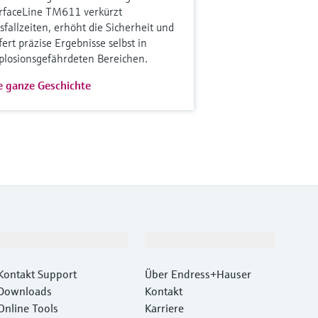
rfaceLine TM611 verkürzt
sfallzeiten, erhöht die Sicherheit und
efert präzise Ergebnisse selbst in
plosionsgefährdeten Bereichen.
e ganze Geschichte
Support
Unternehmen
Kontakt Support
Über Endress+Hauser
Downloads
Kontakt
Online Tools
Karriere