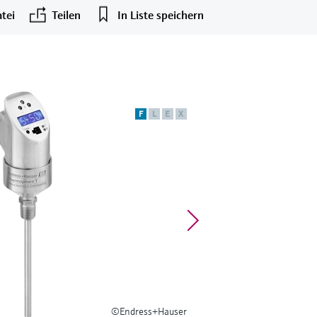
tei
Teilen
In Liste speichern
F
L
E
X
©Endress+Hauser