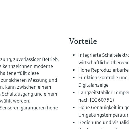
Vorteile
Integrierte Schaltelektr
ung, zuverlässiger Betrieb,
wirtschaftliche Überw
e kennzeichnen moderne
Hohe Reproduzierbarkeit
lter erfüllt diese
Funktionskontrolle und
t zur sicheren Messung und
Digitalanzeige
n, kann zwischen einem
Langzeitstabiler Temper
m Schaltausgang und einem
nach IEC 60751)
ewählt werden.
Hohe Genauigkeit im g
t-Sensoren garantieren hohe
Umgebungstemperaturbe
Bedienung und Visualis