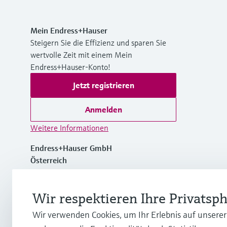
Mein Endress+Hauser
Steigern Sie die Effizienz und sparen Sie
wertvolle Zeit mit einem Mein
Endress+Hauser-Konto!
Jetzt registrieren
Anmelden
Weitere Informationen
Endress+Hauser GmbH
Österreich
+43 (0)1 880 56 0
Wir respektieren Ihre Privatsp
Wir verwenden Cookies, um Ihr Erlebnis auf unsere
info.at@endress.com