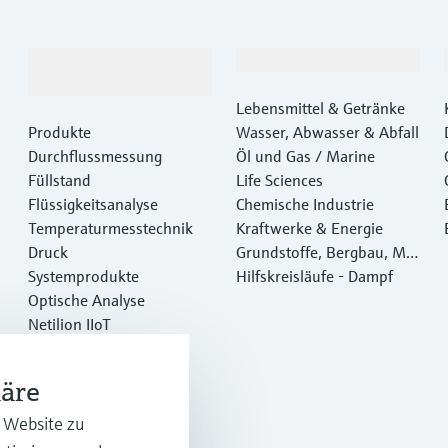
Produkte &
Branchen
Dienstleistungen
Lebensmittel & Getränke
Produkte
Wasser, Abwasser & Abfall
Durchflussmessung
Öl und Gas / Marine
Füllstand
Life Sciences
Flüssigkeitsanalyse
Chemische Industrie
Temperaturmesstechnik
Kraftwerke & Energie
Druck
Grundstoffe, Bergbau, Met
Systemprodukte
alle
Hilfskreisläufe - Dampf
Optische Analyse
Netilion IIoT
Software
Empfohlene Produkte
häre
Online Tools
Dienstleistungen
r Website zu