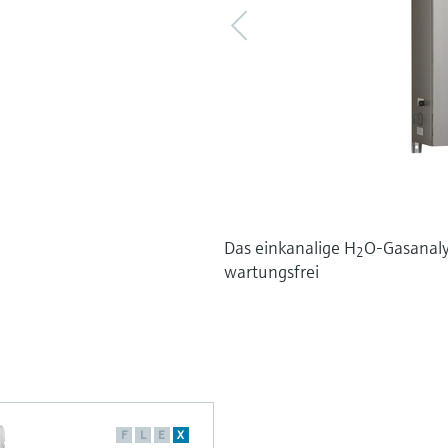
Das einkanalige H
O-Gasanaly
2
wartungsfrei
F
L
E
X