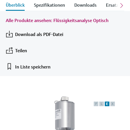
Learning Center
Networking
Sauerstoffsensoren und -
Überblick
Spezifikationen
Downloads
Ersatzteile
Job opportunities at
Optische Analyse
Temperaturschalter
Energiemanager &
Netilion Device Viewer
Grundstoffe, Bergbau, Metalle
Karriere
Nachhaltigkeit
Learning Center – Geführte Kurse und
Differenzdruck-Durchflussmessung
Hydrostatische Füllstandsmessung
Prozess-Gasanalysatoren
Endress+Hauser Optical Analysis
messumformer
Endress+Hauser SICK
Wissensressourcen auf der Endress+Hauser
Applikationsmanager
Event- und Schulungsfinder
Alle Produkte ansehen: Flüssigkeitsanalyse Optisch
Lernplattform ermöglichen die
Netilion IIoT
Oberflächenthermometer und
Netilion Water
Hilfskreisläufe - Dampf
Verbundene Unternehmen
Alle ansehen
Konduktive Füllstandsmessung
Luftqualitätsmessgeräte
Endress+Hauser SICK
Laborgeräte
Weiterbildung jederzeit und von jedem
Anlegefühler
Überspannungsschutzgeräte
Standort aus.
Download als PDF-Datei
Events & Schulungen
Software
Füllstandsmessung Schwimmer
Rauchdetektoren
Automatische Probenehmer
Wählen Sie aus einer Vielfalt an Events aus,
Kabelfühler
Alle ansehen
sei es Schulungen, Seminare, Messen,
Im Fokus für alle Branchen
Teilen
Fachtagungen oder Online-Seminare.
Radiometrische Messung
Sichtweitemessgeräte
SAK-, CSB- und TOC-Analysatoren
Multipoint Thermometer
Produktwerkzeuge
Lösungen für Nachhaltigkeit in der
In Liste speichern
Drehflügelschalter
Überhöhendetektoren
Redox-Elektroden und -
Industrie
Alle ansehen
Produktfinder
Messumformer
Servo Füllstandsmessung
Alle ansehen
Produkte anhand von Produktmerkmalen
Der Wandel in der Prozessindustrie
finden
Schlammspiegelmessung
durch Digitalisierung
Elektromechanische
F
L
E
X
Applicator
Füllstandsmessung
Analysatoren für Ammonium,
Operational Excellence dank
Produkte anhand von
Nitrat, Phosphat etc.
entscheidungsrelevanter
Anwendungsparametern finden, auswählen
Mikrowellenschranke
und konfigurieren
Prozesstransparenz