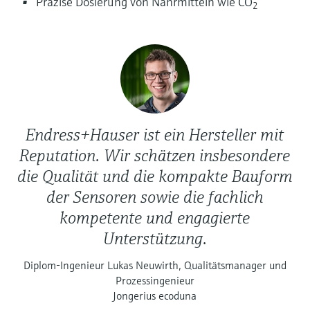
Präzise Dosierung von Nährmitteln wie CO
2
Füllstandsmessung
Analysatoren für Härte, Eisen,
Device Viewer
Aluminium & Chromat
Produktspezifische Informationen und
Füllstandsmessung Druck
Dokumente finden
Prozessphotometer
Alle ansehen
Ersatzteilsuche
Mikrowellentransmission
Ersatzteile anhand von Produktwurzel,
Bestellcode oder Seriennummer finden
Endress+Hauser ist ein Hersteller mit
Memosens-Technologie
Reputation. Wir schätzen insbesondere
die Qualität und die kompakte Bauform
Alle ansehen
der Sensoren sowie die fachlich
kompetente und engagierte
Unterstützung.
Diplom-Ingenieur Lukas Neuwirth, Qualitätsmanager und
Prozessingenieur
Jongerius ecoduna