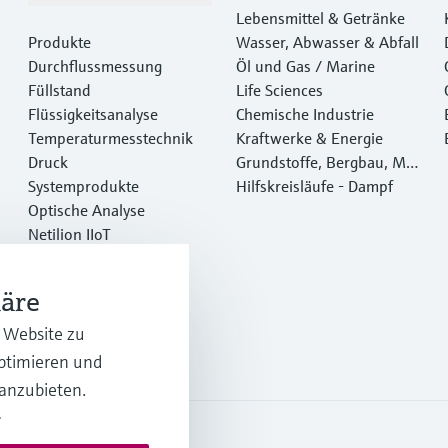
Lebensmittel & Getränke
Produkte
Wasser, Abwasser & Abfall
Durchflussmessung
Öl und Gas / Marine
Füllstand
Life Sciences
Flüssigkeitsanalyse
Chemische Industrie
Temperaturmesstechnik
Kraftwerke & Energie
Druck
Grundstoffe, Bergbau, Met
Systemprodukte
alle
Hilfskreisläufe - Dampf
Optische Analyse
Netilion IIoT
Software
Empfohlene Produkte
häre
Online Tools
Dienstleistungen
r Website zu
optimieren und
 anzubieten.
.