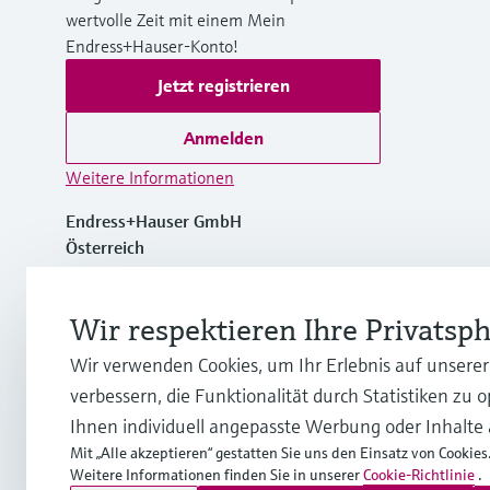
wertvolle Zeit mit einem Mein
Endress+Hauser-Konto!
Jetzt registrieren
Anmelden
Weitere Informationen
Endress+Hauser GmbH
Österreich
+43 (0)1 880 56 0
Wir respektieren Ihre Privatsp
Wir verwenden Cookies, um Ihr Erlebnis auf unsere
info.at@endress.com
verbessern, die Funktionalität durch Statistiken zu 
Ihnen individuell angepasste Werbung oder Inhalte
Mit „Alle akzeptieren“ gestatten Sie uns den Einsatz von Cookies
Weitere Informationen finden Sie in unserer
Cookie-Richtlinie
.
Copyright © Endress+Hauser Group Services AG