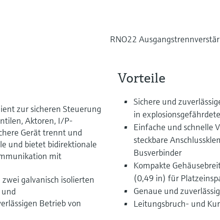
RNO22 Ausgangstrennverstärk
Vorteile
Sichere und zuverlässi
ent zur sicheren Steuerung
in explosionsgefährdet
tilen, Aktoren, I/P-
Einfache und schnelle 
chere Gerät trennt und
steckbare Anschlusskl
e und bietet bidirektionale
Busverbinder
Kommunikation mit
Kompakte Gehäusebreite
(0,49 in) für Platzeins
zwei galvanisch isolierten
Genaue und zuverlässig
- und
erlässigen Betrieb von
Leitungsbruch- und Ku