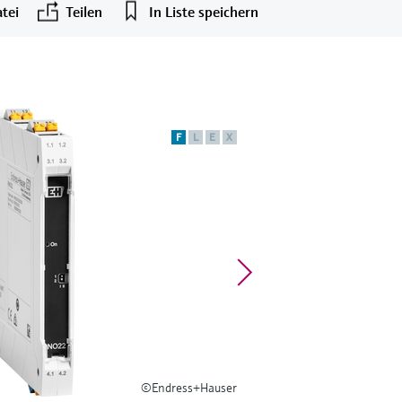
tei
Teilen
In Liste speichern
F
L
E
X
©Endress+Hauser