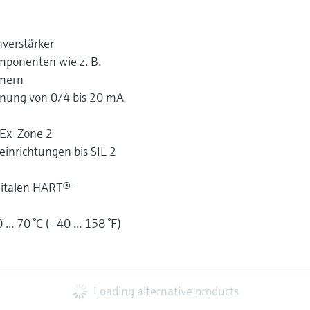
nverstärker
mponenten wie z. B.
rmern
nnung von 0/4 bis 20 mA
n Ex-Zone 2
einrichtungen bis SIL 2
gitalen HART®-
. 70 °C (–40 ... 158 °F)
Loading alternative products