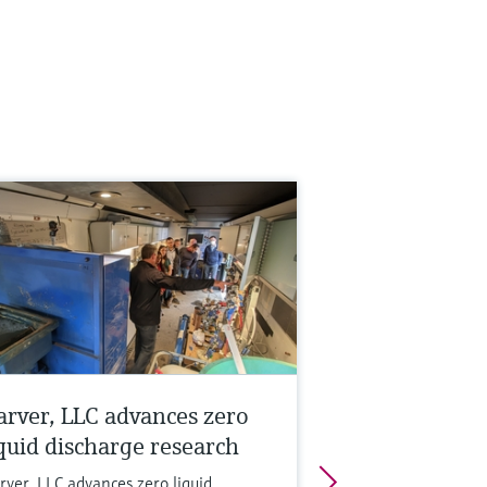
arver, LLC advances zero
iquid discharge research
rver, LLC advances zero liquid