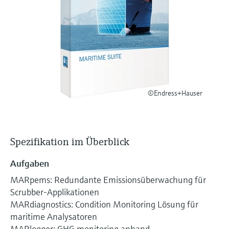
Füllstandsmessung
Analysatoren für Härte, Eisen,
Device Viewer
Aluminium & Chromat
Produktspezifische Informationen und
Füllstandsmessung Druck
Dokumente finden
Prozessphotometer
Alle ansehen
Ersatzteilsuche
Mikrowellentransmission
Ersatzteile anhand von Produktwurzel,
Bestellcode oder Seriennummer finden
©Endress+Hauser
Memosens-Technologie
Alle ansehen
Spezifikation im Überblick
Aufgaben
MARpems: Redundante Emissionsüberwachung für
Scrubber-Applikationen
MARdiagnostics: Condition Monitoring Lösung für
maritime Analysatoren
MARlogger: GHG monitoring anhand