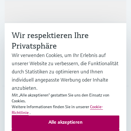
Produkte & Dienstleistungen
Branchen
Wir respektieren Ihre
Privatsphäre
Support
Wir verwenden Cookies, um Ihr Erlebnis auf
unserer Website zu verbessern, die Funktionalität
durch Statistiken zu optimieren und Ihnen
Unternehmen
individuell angepasste Werbung oder Inhalte
anzubieten.
Mit „Alle akzeptieren“ gestatten Sie uns den Einsatz von
Cookies.
AUT
•
Deutsch
Weitere Informationen finden Sie in unserer
Cookie-
Richtlinie
.
Alle akzeptieren
Copyright © Endress+Hauser Group Services AG