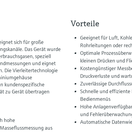
Vorteile
Geeignet für Luft, Kohle
ignet sich für große
Rohrleitungen oder rec
ungskanäle. Das Gerät wurde
Optimale Prozessüberw
rbrauchsgasen, speziell
kleinen Drücken und Fl
Trendmessungen und eignet
Kostengünstiger Messbet
n. Die Vierleitertechnologie
Druckverluste und wart
uminiumgehäuse
Zuverlässige Durchflus
en kundenspezifische
Schnelle und effizient
ät zu Gerät übertragen
Bedienmenüs
Hohe Anlagenverfügbark
und Fehlerüberwachun
ch hohe
Automatische Datenwied
 Masseflussmessung aus