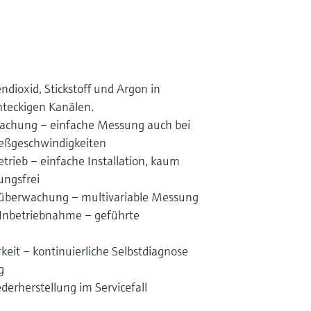
ndioxid, Stickstoff und Argon in
hteckigen Kanälen.
achung – einfache Messung auch bei
ießgeschwindigkeiten
rieb – einfache Installation, kaum
ungsfrei
süberwachung – multivariable Messung
e Inbetriebnahme – geführte
eit – kontinuierliche Selbstdiagnose
g
erherstellung im Servicefall