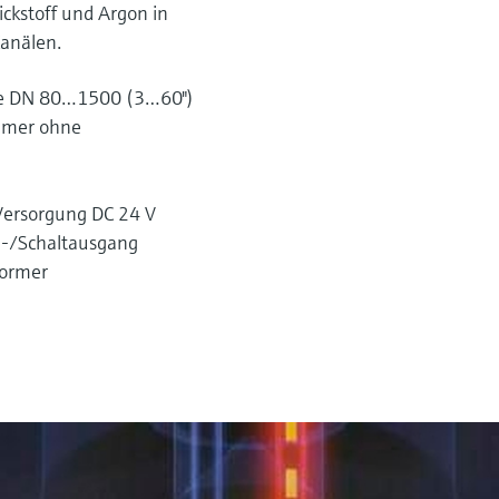
ickstoff und Argon in
Kanälen.
te DN 80…1500 (3…60")
hmer ohne
Versorgung DC 24 V
-/Schaltausgang
former