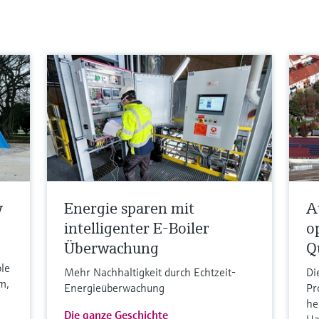
y
Energie sparen mit
A
intelligenter E-Boiler
o
Überwachung
Q
ble
Mehr Nachhaltigkeit durch Echtzeit-
Di
m,
Energieüberwachung
Pr
he
Die ganze Geschichte
Ha