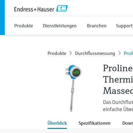
Produkte
Dienstleistungen
Branchen
Support
Produkte
Durchflussmessung
Prol
Prolin
Thermi
Massed
Das Durchflu
einfache Übe
Überblick
Spezifikationen
Down