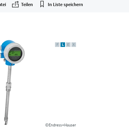
tei
Teilen
In Liste speichern
F
L
E
X
©Endress+Hauser