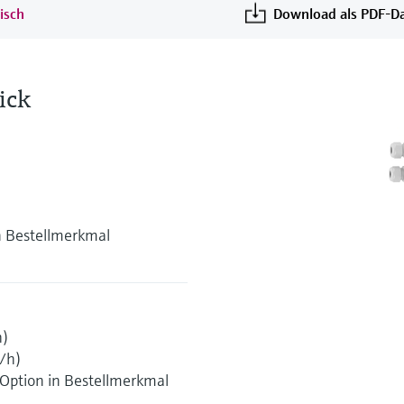
isch
Download als PDF-Da
ick
n Bestellmerkmal
h)
b/h)
 Option in Bestellmerkmal