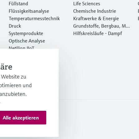
Füllstand
Life Sciences
Flüssigkeitsanalyse
Chemische Industrie
Temperaturmesstechnik
Kraftwerke & Energie
Druck
Grundstoffe, Bergbau, Met
Systemprodukte
alle
Hilfskreisläufe - Dampf
Optische Analyse
Netilion IIoT
Software
Empfohlene Produkte
häre
Online Tools
r Website zu
Dienstleistungen
optimieren und
 anzubieten.
.
Alle akzeptieren
s und AGB Österreich