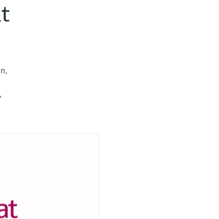
t
n,
,