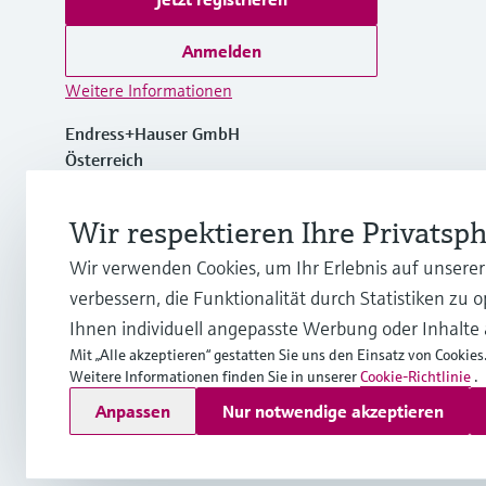
Anmelden
Weitere Informationen
Endress+Hauser GmbH
Österreich
+43 (0)1 880 56 0
Wir respektieren Ihre Privatsp
Wir verwenden Cookies, um Ihr Erlebnis auf unsere
info.at@endress.com
verbessern, die Funktionalität durch Statistiken zu 
Ihnen individuell angepasste Werbung oder Inhalte
Mit „Alle akzeptieren“ gestatten Sie uns den Einsatz von Cookies
Weitere Informationen finden Sie in unserer
Cookie-Richtlinie
.
Copyright © Endress+Hauser Group Services AG
Anpassen
Nur notwendige akzeptieren
Impressum
Nutzungsbedingungen
Datenschutz
Rechtliche