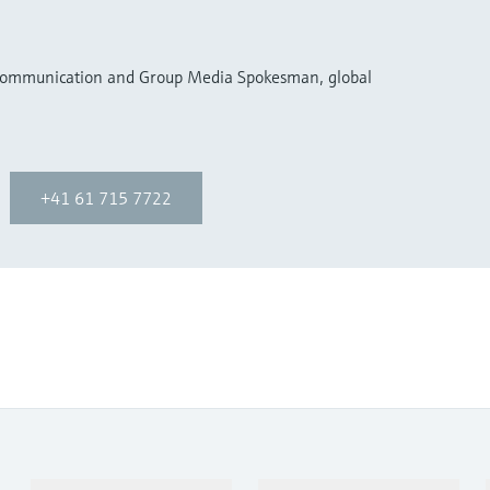
 Communication and Group Media Spokesman, global
+41 61 715 7722