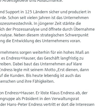
e Arbeitsgebiete und Absatzmärkte.
nd Support in 125 Ländern sicher und produziert in
rde. Schon seit vielen Jahren ist das Unternehmen
ozessmesstechnik. In jüngerer Zeit stärkte die
ich der Prozessanalyse und öffnete durch Übernahme
ranalyse. Neben diesem strategischen Schwerpunkt
erung die Entwicklung des Unternehmens voran.
ternehmens sorgen weiterhin für ein hohes Maß an
es Endress+Hauser, das Geschäft langfristig zu
reiben. Dabei baut das Unternehmen auf klare
Endress legte mit seinem Motto „Erst dienen, dann
f die Kunden. Bis heute lebendig ist auch das
Menschen und ihre Fähigkeiten.
on Endress+Hauser. Er löste Klaus Endress ab, der
engruppe als Präsident in den Verwaltungsrat
r Hans-Peter Endress vertritt er dort die Interessen