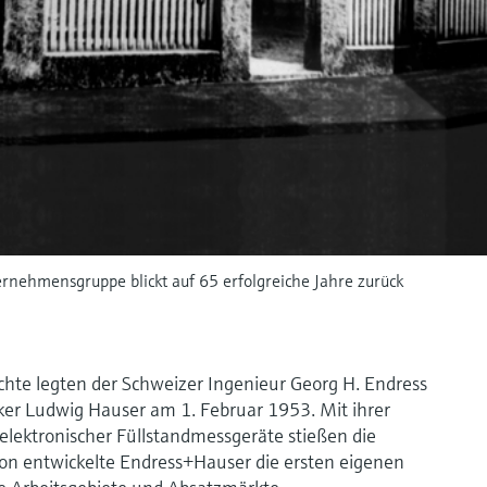
ernehmensgruppe blickt auf 65 erfolgreiche Jahre zurück
chte legten der Schweizer Ingenieur Georg H. Endress
er Ludwig Hauser am 1. Februar 1953. Mit ihrer
elektronischer Füllstandmessgeräte stießen die
chon entwickelte Endress+Hauser die ersten eigenen