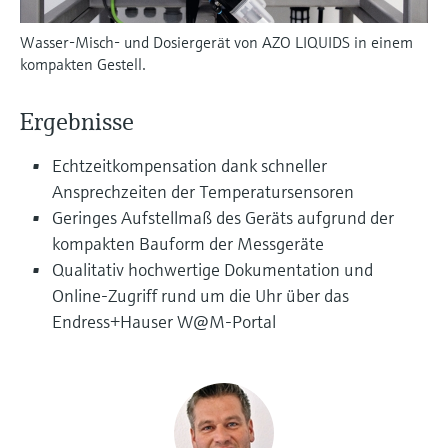
Füllstandsmessung
Analysatoren für Härte, Eisen,
Device Viewer
Wasser-Misch- und Dosiergerät von AZO LIQUIDS in einem
Aluminium & Chromat
Produktspezifische Informationen und
Füllstandsmessung Druck
kompakten Gestell.
Dokumente finden
Prozessphotometer
Alle ansehen
Ergebnisse
Ersatzteilsuche
Mikrowellentransmission
Ersatzteile anhand von Produktwurzel,
Echtzeitkompensation dank schneller
Bestellcode oder Seriennummer finden
Ansprechzeiten der Temperatursensoren
Memosens-Technologie
Geringes Aufstellmaß des Geräts aufgrund der
kompakten Bauform der Messgeräte
Alle ansehen
Qualitativ hochwertige Dokumentation und
Online-Zugriff rund um die Uhr über das
Endress+Hauser W@M-Portal