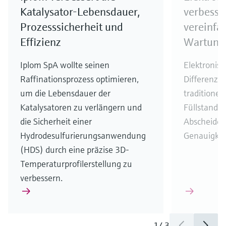
Katalysator-Lebensdauer,
verbesse
Prozesssicherheit und
vereinfac
Effizienz
Wartung
Iplom SpA wollte seinen
Elektronisc
Raffinationsprozess optimieren,
Differenzd
um die Lebensdauer der
traditionel
Katalysatoren zu verlängern und
Füllstandm
die Sicherheit einer
Abscheideb
Hydrodesulfurierungsanwendung
Genauigkeit
(HDS) durch eine präzise 3D-
Temperaturprofilerstellung zu
verbessern.
1
/
3