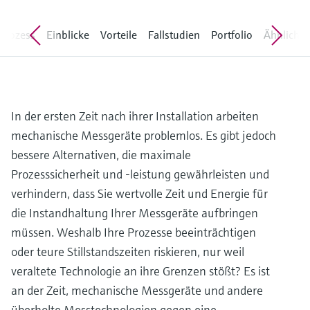
Füllstandsmessung
Analysatoren für Härte, Eisen,
Device Viewer
Aluminium & Chromat
 Prozess
Einblicke
Vorteile
Fallstudien
Portfolio
Ähnliche 
Produktspezifische Informationen und
Füllstandsmessung Druck
Dokumente finden
Prozessphotometer
Alle ansehen
Ersatzteilsuche
Mikrowellentransmission
Ersatzteile anhand von Produktwurzel,
In der ersten Zeit nach ihrer Installation arbeiten
Bestellcode oder Seriennummer finden
mechanische Messgeräte problemlos. Es gibt jedoch
Memosens-Technologie
bessere Alternativen, die maximale
Prozesssicherheit und -leistung gewährleisten und
Alle ansehen
verhindern, dass Sie wertvolle Zeit und Energie für
die Instandhaltung Ihrer Messgeräte aufbringen
müssen. Weshalb Ihre Prozesse beeinträchtigen
oder teure Stillstandszeiten riskieren, nur weil
veraltete Technologie an ihre Grenzen stößt? Es ist
an der Zeit, mechanische Messgeräte und andere
überholte Messtechnologien gegen eine