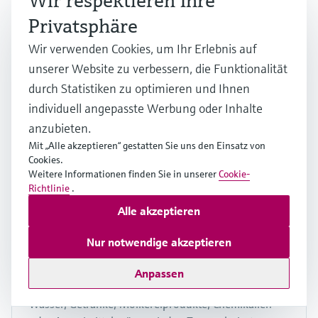
Wir respektieren Ihre
Privatsphäre
Wir verwenden Cookies, um Ihr Erlebnis auf
unserer Website zu verbessern, die Funktionalität
Durchflussmesstechnik für
durch Statistiken zu optimieren und Ihnen
Flüssigkeiten, Gase und Dampf
individuell angepasste Werbung oder Inhalte
anzubieten.
Wasser, Erdgas, Dampf, Mineralöl und Chemikalien
sind nur einige der Medien, die jeden Tag gemessen
Mit „Alle akzeptieren“ gestatten Sie uns den Einsatz von
Cookies.
werden müssen. Erfahren Sie mehr über
Weitere Informationen finden Sie in unserer
Cookie-
Durchflussmessung und wählen Sie das optimale
Richtlinie
.
Durchflussmessgerät für Ihre Prozessanforderungen.
Alle akzeptieren
Nur notwendige akzeptieren
Anpassen
Flüssigkeitsanalyse
Wasser, Getränke, Molkereiprodukte, Chemikalien