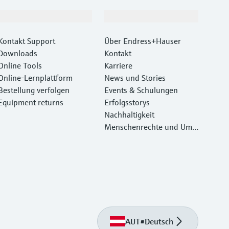
Support
Unternehmen
Kontakt Support
Über Endress+Hauser
Downloads
Kontakt
Online Tools
Karriere
Online-Lernplattform
News und Stories
Bestellung verfolgen
Events & Schulungen
Equipment returns
Erfolgsstorys
Nachhaltigkeit
Menschenrechte und Umw
eltschutz
AUT
•
Deutsch