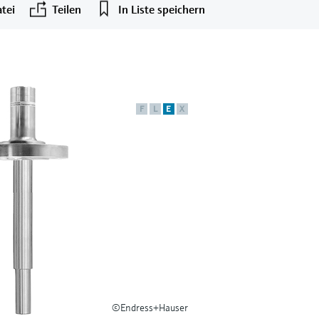
tei
Teilen
In Liste speichern
F
L
E
X
©Endress+Hauser