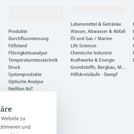
Produkte &
Branchen
Dienstleistungen
Lebensmittel & Getränke
Produkte
Wasser, Abwasser & Abfall
Durchflussmessung
Öl und Gas / Marine
Füllstand
Life Sciences
Flüssigkeitsanalyse
Chemische Industrie
Temperaturmesstechnik
Kraftwerke & Energie
Druck
Grundstoffe, Bergbau, Met
Systemprodukte
alle
Hilfskreisläufe - Dampf
Optische Analyse
Netilion IIoT
Software
Empfohlene Produkte
häre
Online Tools
Dienstleistungen
r Website zu
optimieren und