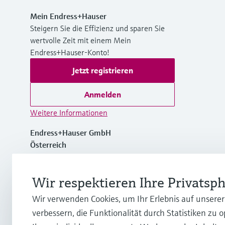
Mein Endress+Hauser
Steigern Sie die Effizienz und sparen Sie
wertvolle Zeit mit einem Mein
Endress+Hauser-Konto!
Jetzt registrieren
Anmelden
Weitere Informationen
Endress+Hauser GmbH
Österreich
+43 (0)1 880 56 0
Wir respektieren Ihre Privatsp
Wir verwenden Cookies, um Ihr Erlebnis auf unsere
info.at@endress.com
verbessern, die Funktionalität durch Statistiken zu 