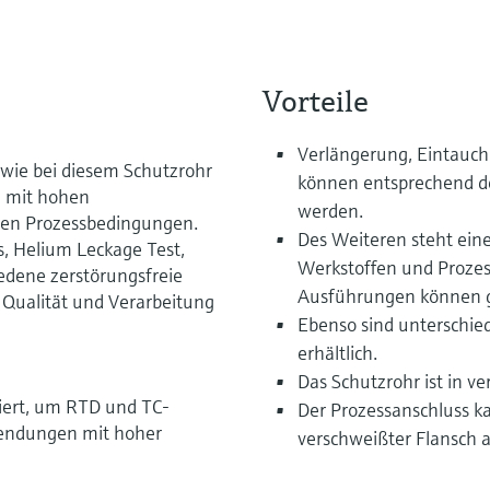
Vorteile
Verlängerung, Eintauc
wie bei diesem Schutzrohr
können entsprechend d
n mit hohen
werden.
en Prozessbedingungen.
Des Weiteren steht ei
s, Helium Leckage Test,
Werkstoffen und Prozes
iedene zerstörungsfreie
Ausführungen können ge
Qualität und Verarbeitung
Ebenso sind unterschie
erhältlich.
Das Schutzrohr ist in ve
iert, um RTD und TC-
Der Prozessanschluss k
endungen mit hoher
verschweißter Flansch 