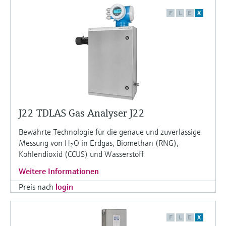
F
L
E
X
J22 TDLAS Gas Analyser J22
Bewährte Technologie für die genaue und zuverlässige
Messung von H
O in Erdgas, Biomethan (RNG),
2
Kohlendioxid (CCUS) und Wasserstoff
Weitere Informationen
Preis nach
login
F
L
E
X