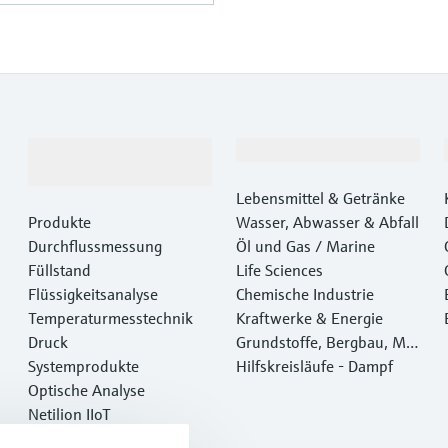
Produkte &
Branchen
Dienstleistungen
Lebensmittel & Getränke
Produkte
Wasser, Abwasser & Abfall
Durchflussmessung
Öl und Gas / Marine
Füllstand
Life Sciences
Flüssigkeitsanalyse
Chemische Industrie
Temperaturmesstechnik
Kraftwerke & Energie
Druck
Grundstoffe, Bergbau, Met
Systemprodukte
alle
Hilfskreisläufe - Dampf
Optische Analyse
Netilion IIoT
Software