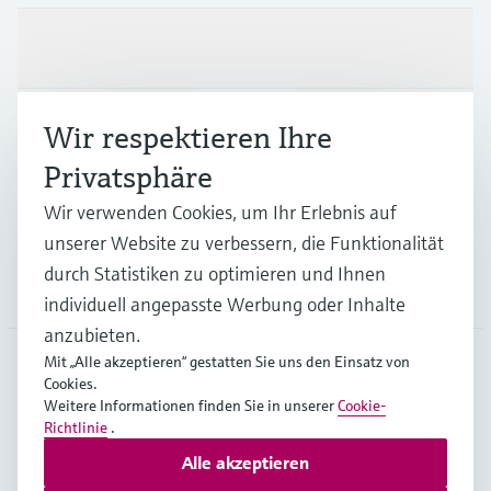
Produkte & Dienstleistungen
Branchen
Wir respektieren Ihre
Privatsphäre
Support
Wir verwenden Cookies, um Ihr Erlebnis auf
unserer Website zu verbessern, die Funktionalität
durch Statistiken zu optimieren und Ihnen
Unternehmen
individuell angepasste Werbung oder Inhalte
anzubieten.
Mit „Alle akzeptieren“ gestatten Sie uns den Einsatz von
Cookies.
AUT
•
Deutsch
Weitere Informationen finden Sie in unserer
Cookie-
Richtlinie
.
Alle akzeptieren
Copyright © Endress+Hauser Group Services AG