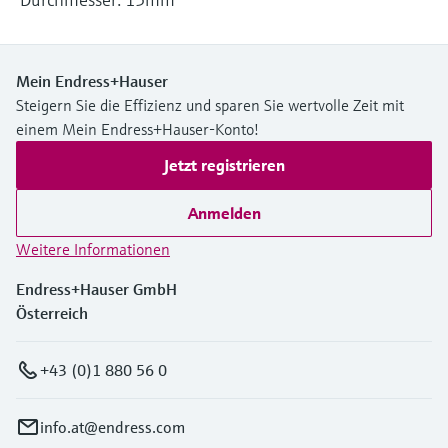
Füllstandsmessung
Analysatoren für Härte, Eisen,
Device Viewer
Aluminium & Chromat
Produktspezifische Informationen und
Füllstandsmessung Druck
Mein Endress+Hauser
Dokumente finden
Prozessphotometer
Steigern Sie die Effizienz und sparen Sie wertvolle Zeit mit
Alle ansehen
Ersatzteilsuche
einem Mein Endress+Hauser-Konto!
Mikrowellentransmission
Ersatzteile anhand von Produktwurzel,
Jetzt registrieren
Bestellcode oder Seriennummer finden
Memosens-Technologie
Anmelden
Weitere Informationen
Alle ansehen
Endress+Hauser GmbH
Österreich
+43 (0)1 880 56 0
info.at@endress.com