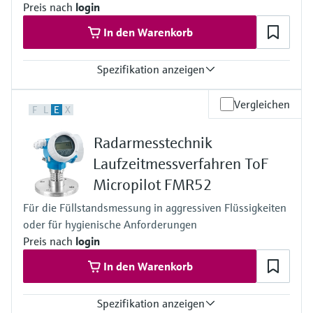
Prozessseitige Hauptmaterialien
Preis nach
login
PVDF, PBT/PC
In den Warenkorb
Spezifikation anzeigen
Genauigkeit
Vergleichen
F
L
E
X
+/-1 mm
Prozesstemperatur
Radarmesstechnik
-40 to +150 °C
Prozessdruck / max. Überlastdruck
Laufzeitmessverfahren ToF
-1 to +20 bar
Micropilot FMR52
Max. Messdistanz
15 m
Für die Füllstandsmessung in aggressiven Flüssigkeiten
Prozessseitige Hauptmaterialien
oder für hygienische Anforderungen
PEEK
PTFE
Preis nach
login
316L (für Gewindevarianten)
In den Warenkorb
Spezifikation anzeigen