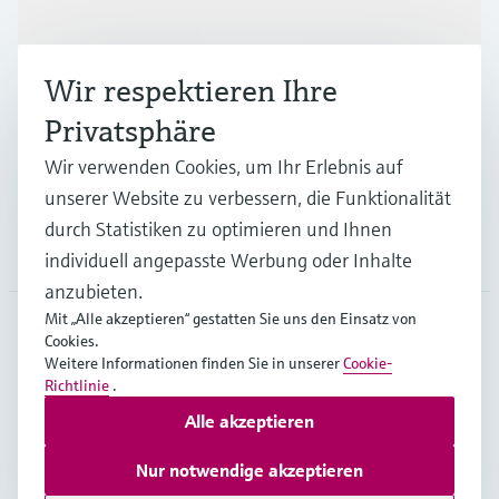
Produkte & Dienstleistungen
Wir respektieren Ihre
Branchen
Privatsphäre
Wir verwenden Cookies, um Ihr Erlebnis auf
Support
unserer Website zu verbessern, die Funktionalität
durch Statistiken zu optimieren und Ihnen
Unternehmen
individuell angepasste Werbung oder Inhalte
anzubieten.
Mit „Alle akzeptieren“ gestatten Sie uns den Einsatz von
Cookies.
AUT
•
Deutsch
Weitere Informationen finden Sie in unserer
Cookie-
Richtlinie
.
Alle akzeptieren
Copyright © Endress+Hauser Group Services AG
Impressum
Nutzungsbedingungen
Datenschutz
Nur notwendige akzeptieren
Rechtliches und AGB Österreich