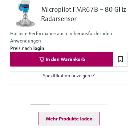
-40 … +130 °C
Micropilot FMR67B – 80 GHz
Prozessdruck / max. Überlastdruck
Vakuum...16 bar
Radarsensor
Max. Messdistanz
50 m
Höchste Performance auch in herausfordernden
Prozessseitige Hauptmaterialien
Anwendungen
PVDF oder PTFE
Preis nach
login
In den Warenkorb
Spezifikation anzeigen
Genauigkeit
+/- 3 mm
Prozesstemperatur
-40 … +450 °C
Prozessdruck / max. Überlastdruck
Mehr Produkte laden
Vakuum…160 bar
Max. Messdistanz
125 m
Prozessseitige Hauptmaterialien