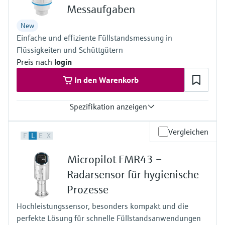
Messaufgaben
-1…3 bar
Max. Messdistanz
New
30m
Einfache und effiziente Füllstandsmessung in
Prozessseitige Hauptmaterialien
PVDF, PBT/PC
Flüssigkeiten und Schüttgütern
Preis nach
login
In den Warenkorb
Spezifikation anzeigen
Genauigkeit
Vergleichen
F
L
E
X
Flüssigkeiten: +/- 2 mm
Feststoffe: +/- 4 mm
Micropilot FMR43 –
Prozesstemperatur
-40…+80°C
Radarsensor für hygienische
Prozessdruck / max. Überlastdruck
Prozesse
-1…3 bar
Max. Messdistanz
Hochleistungssensor, besonders kompakt und die
40mm: 20m
perfekte Lösung für schnelle Füllstandsanwendungen
80mm: 30m