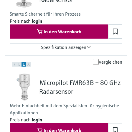
Max. Messdistanz
50 m
Smarte Sicherheit für Ihren Prozess
Prozessseitige Hauptmaterialien
Preis nach
login
PVDF, PTFE oder PEEK
In den Warenkorb
Spezifikation anzeigen
Genauigkeit
Vergleichen
F
L
E
X
+/-1 mm
Prozesstemperatur
-196 … +450 °C
Micropilot FMR63B – 80 GHz
Prozessdruck / max. Überlastdruck
Vacuum...160 bar
Radarsensor
Max. Messdistanz
80 m
Mehr Einfachheit mit dem Spezialisten für hygienische
Prozessseitige Hauptmaterialien
Applikationen
316L oder PTFE (plattierte 316L Flansche)
Preis nach
login
In den Warenkorb