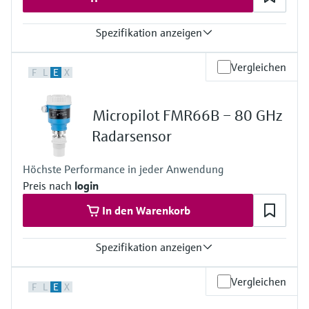
Spezifikation anzeigen
Genauigkeit
Vergleichen
F
L
E
X
+/-1 mm
Prozesstemperatur
-40°C … +200 °C
Micropilot FMR66B – 80 GHz
Prozessdruck / max. Überlastdruck
Vakuum...25 bar
Radarsensor
Max. Messdistanz
80 m
Höchste Performance in jeder Anwendung
Prozessseitige Hauptmaterialien
Preis nach
login
PEEK oder PTFE
In den Warenkorb
Spezifikation anzeigen
Genauigkeit
Vergleichen
F
L
E
X
+/- 3 mm
Prozesstemperatur