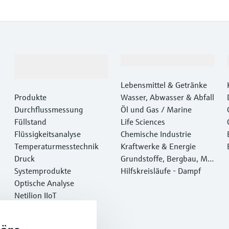
Produkte &
Branchen
Dienstleistungen
Lebensmittel & Getränke
Produkte
Wasser, Abwasser & Abfall
Durchflussmessung
Öl und Gas / Marine
Füllstand
Life Sciences
Flüssigkeitsanalyse
Chemische Industrie
Temperaturmesstechnik
Kraftwerke & Energie
Druck
Grundstoffe, Bergbau, Met
Systemprodukte
alle
Hilfskreisläufe - Dampf
Optische Analyse
Netilion IIoT
Software
Empfohlene Produkte