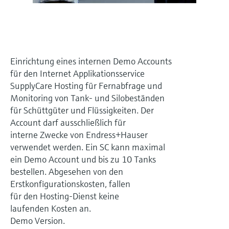
Füllstandsmessung
Analysatoren für Härte, Eisen,
Device Viewer
Aluminium & Chromat
Produktspezifische Informationen und
Füllstandsmessung Druck
Dokumente finden
Prozessphotometer
Alle ansehen
Einrichtung eines internen Demo Accounts
Ersatzteilsuche
für den Internet Applikationsservice
Mikrowellentransmission
Ersatzteile anhand von Produktwurzel,
SupplyCare Hosting für Fernabfrage und
Bestellcode oder Seriennummer finden
Monitoring von Tank- und Silobeständen
Memosens-Technologie
für Schüttgüter und Flüssigkeiten. Der
Account darf ausschließlich für
Alle ansehen
interne Zwecke von Endress+Hauser
verwendet werden. Ein SC kann maximal
ein Demo Account und bis zu 10 Tanks
bestellen. Abgesehen von den
Erstkonfigurationskosten, fallen
für den Hosting-Dienst keine
laufenden Kosten an.
Demo Version.