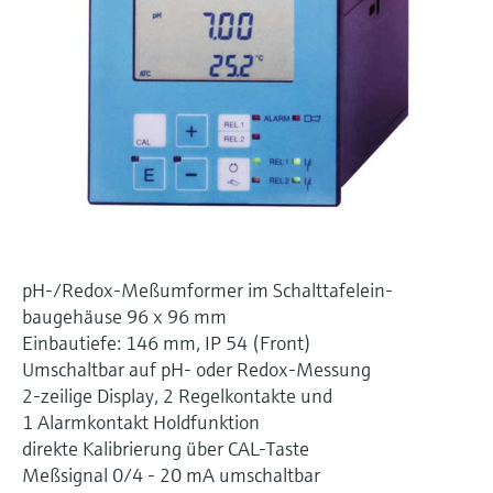
Füllstandsmessung
Analysatoren für Härte, Eisen,
Device Viewer
Aluminium & Chromat
Produktspezifische Informationen und
Füllstandsmessung Druck
Dokumente finden
Prozessphotometer
Alle ansehen
Ersatzteilsuche
Mikrowellentransmission
Ersatzteile anhand von Produktwurzel,
Bestellcode oder Seriennummer finden
Memosens-Technologie
Alle ansehen
pH-/Redox-Meßumformer im Schalttafelein-
baugehäuse 96 x 96 mm
Einbautiefe: 146 mm, IP 54 (Front)
Umschaltbar auf pH- oder Redox-Messung
2-zeilige Display, 2 Regelkontakte und
1 Alarmkontakt Holdfunktion
direkte Kalibrierung über CAL-Taste
Meßsignal 0/4 - 20 mA umschaltbar