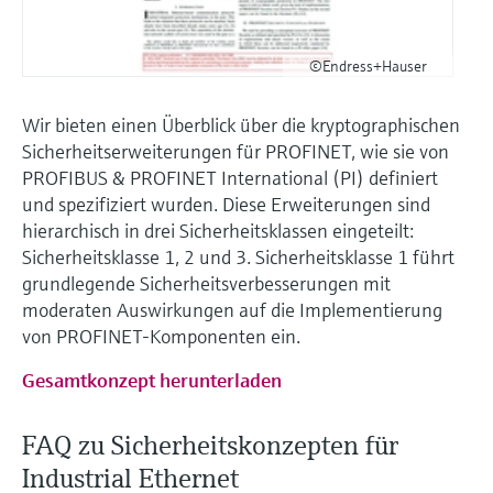
Füllstandsmessung
Analysatoren für Härte, Eisen,
Device Viewer
Aluminium & Chromat
©Endress+Hauser
Produktspezifische Informationen und
Füllstandsmessung Druck
Dokumente finden
Prozessphotometer
Wir bieten einen Überblick über die kryptographischen
Alle ansehen
Ersatzteilsuche
Sicherheitserweiterungen für PROFINET, wie sie von
Mikrowellentransmission
Ersatzteile anhand von Produktwurzel,
PROFIBUS & PROFINET International (PI) definiert
Bestellcode oder Seriennummer finden
und spezifiziert wurden. Diese Erweiterungen sind
Memosens-Technologie
hierarchisch in drei Sicherheitsklassen eingeteilt:
Sicherheitsklasse 1, 2 und 3. Sicherheitsklasse 1 führt
Alle ansehen
grundlegende Sicherheitsverbesserungen mit
moderaten Auswirkungen auf die Implementierung
von PROFINET-Komponenten ein.
Gesamtkonzept herunterladen
FAQ zu Sicherheitskonzepten für
Industrial Ethernet