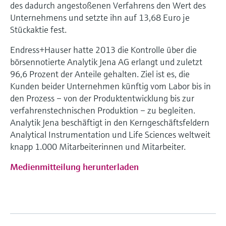
des dadurch angestoßenen Verfahrens den Wert des
Füllstandsmessung
Analysatoren für Härte, Eisen,
Unternehmens und setzte ihn auf 13,68 Euro je
Device Viewer
Aluminium & Chromat
Stückaktie fest.
Produktspezifische Informationen und
Füllstandsmessung Druck
Dokumente finden
Prozessphotometer
Endress+Hauser hatte 2013 die Kontrolle über die
Alle ansehen
börsennotierte Analytik Jena AG erlangt und zuletzt
Ersatzteilsuche
96,6 Prozent der Anteile gehalten. Ziel ist es, die
Mikrowellentransmission
Ersatzteile anhand von Produktwurzel,
Kunden beider Unternehmen künftig vom Labor bis in
Bestellcode oder Seriennummer finden
den Prozess – von der Produktentwicklung bis zur
Memosens-Technologie
verfahrenstechnischen Produktion – zu begleiten.
Analytik Jena beschäftigt in den Kerngeschäftsfeldern
Alle ansehen
Analytical Instrumentation und Life Sciences weltweit
knapp 1.000 Mitarbeiterinnen und Mitarbeiter.
Medienmitteilung herunterladen