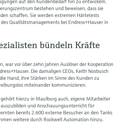
ungen auf den Kundenbedarf hin zu entwickeln.
dierungszentrum bestehen und beweisen, dass sie
nden schaffen. Sie werden extremen Härtetests
ter des Qualitätsmanagements bei Endress+Hauser in
zialisten bündeln Kräfte
, war vor über zehn Jahren Auslöser der Kooperation
dress+Hauser. Die damaligen CEOs, Keith Nosbusch
 die Hand, ihre Stärken im Sinne des Kunden zu
 reibungslos miteinander kommunizieren.
gehört hierzu in Maulburg auch, eigene Mitarbeiter
auszubilden und Anschauungsunterricht für
 lernten bereits 2.600 externe Besucher an den Tanks
mmen weitere durch Rockwell Automation hinzu.